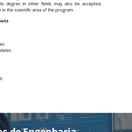
ycle degree in other fields may also be accepted,
in the scientific area of the program.
pots
tes
idates
5)
os de
Engenharia