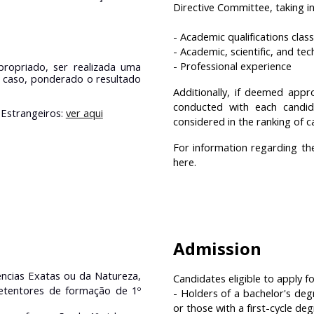
Directive Committee, taking in
- Academic qualifications class
- Academic, scientific, and tec
- Professional experience
propriado, ser realizada uma
e caso, ponderado o resultado
Additionally, if deemed appr
conducted with each candida
Estrangeiros:
ver aqui
considered in the ranking of c
For information regarding th
here.
Admission
iências Exatas ou da Natureza,
Candidates eligible to apply f
 detentores de formação de 1º
- Holders of a bachelor's degr
or those with a first-cycle de