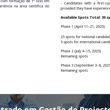
s com formação de 1º ciclo em
- Candidates with a first-c
iência na área científica do
provided they have experience 
Available Spots Total: 30 s
Phase 1 (April 11–21, 2025)
25 spots for national candida
5 spots for international cand
Phase 2 (July 4–15, 2025)
Remaining spots
Phase 3 (September 3–8, 202
Remaining spots
trado em Gestão de
Project