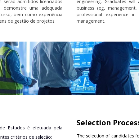
 serão admitidos licenciados
engineering. Graduates will
ulo demonstre uma adequada
business (eg, management, 
 curso, bem como experiência
professional experience in
ns de gestão de projetos.
management.
Selection Proces
 de Estudos é efetuada pela
The selection of candidates fo
tes critérios de seleção: