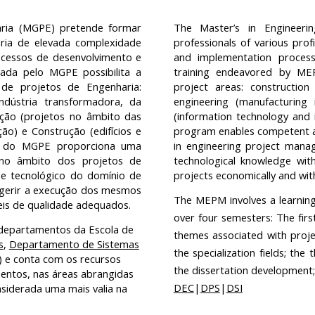
ria (MGPE) pretende formar
The Master’s in Engineer
aria de elevada complexidade
professionals of various pr
ocessos de desenvolvimento e
and implementation process
ada pelo MGPE possibilita a
training endeavored by MEP
 de projetos de Engenharia:
project areas: construction 
ndústria transformadora, da
engineering (manufacturing
ação (projetos no âmbito das
(information technology and
ão) e Construção (edifícios e
program enables competent an
ção do MGPE proporciona uma
in engineering project mana
 no âmbito dos projetos de
technological knowledge wit
o e tecnológico do domínio de
projects economically and wi
 gerir a execução dos mesmos
The MEPM involves a learning
is de qualidade adequados.
over four semesters: The firs
 departamentos da Escola de
themes associated with proje
s
,
Departamento de Sistemas
the specialization fields; the
) e conta com os recursos
the dissertation development; 
entos, nas áreas abrangidas
DEC
|
DPS
|
DSI
nsiderada uma mais valia na