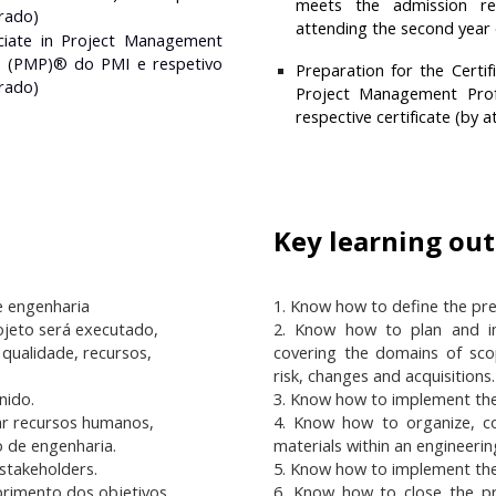
meets the admission req
trado)
attending the second year 
ociate in Project Management
 (PMP)® do PMI e respetivo
Preparation for the Cert
trado)
Project Management Prof
respective certificate (by 
Key learning ou
e engenharia
1. Know how to define the pre
ojeto será executado,
2. Know how to plan and im
qualidade, recursos,
covering the domains of scop
risk, changes and acquisitions.
nido.
3. Know how to implement th
rar recursos humanos,
4. Know how to organize, c
 de engenharia.
materials within an engineerin
stakeholders.
5. Know how to implement th
primento dos objetivos
6. Know how to close the pro