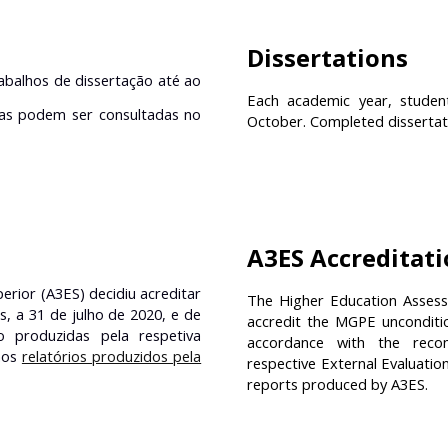
Dissertations
abalhos de dissertação até ao
Each academic year, studen
das podem ser consultadas no
October. Completed dissertat
A3ES Accreditat
erior (A3ES) decidiu acreditar
The Higher Education Assess
 a 31 de julho de 2020, e de
accredit the MGPE uncondition
produzidas pela respetiva
accordance with the recom
nos
relatórios produzidos pela
respective External Evaluati
reports produced by A3ES.